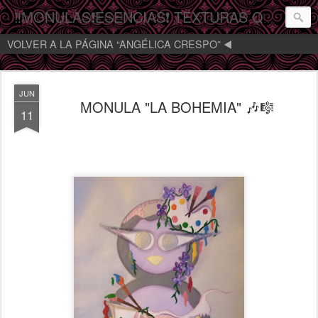
‼️MONULAS❗️ESENCIAS❗️ TEXTURAS QUE MIRAN‼️
VOLVER A LA PÁGINA “ANGÉLICA CRESPO” ◀️
JUN
MONULA "LA BOHEMIA" 🎶🎼
11