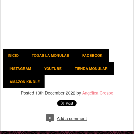
INICIO
TODAS LA MONULAS
FACEBOOK
INSTAGRAM
YOUTUBE
TIENDA MONULAR
AMAZON KINDLE
Posted
13th December 2022
by
Angélica Crespo
0
Add a comment