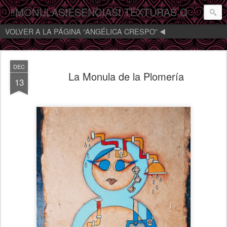
‼️MONULAS❗️ESENCIAS❗️ TEXTURAS QUE MIRAN‼️
VOLVER A LA PÁGINA “ANGÉLICA CRESPO” ◀️
DEC
La Monula de la Plomería
13