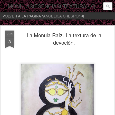
‼️MONULAS❗️ESENCIAS❗️ TEXTURAS QUE MIRAN‼️
VOLVER A LA PÁGINA “ANGÉLICA CRESPO” ◀️
La Monula Raíz. La textura de la
JUN
3
devoción.