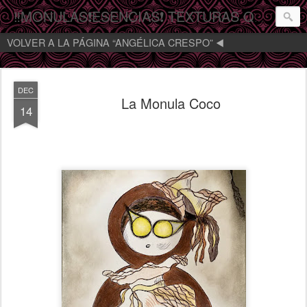
‼️MONULAS❗️ESENCIAS❗️ TEXTURAS QUE MIRAN‼️
VOLVER A LA PÁGINA “ANGÉLICA CRESPO” ◀️
DEC
La Monula Coco
14