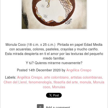
Monula Coco (18 c.m. x 25 c.m.) Pintada en papel Edad Media
con acuarelas, colores, pasteles, crayolas y mucho cariño.
Esta mirada despierta en ti el amor por las texturas del pequeño
miedo familiar.
Y tú? Quieres mirarme nuevamente?
Posted
14th December 2020
by
Angélica Crespo
Labels:
Angélica Crespo
arte colombiano
artistas colombianas
Chen del Llerel
fenomenología
filosofía del arte
monula
Monula
coco
Monulas
0
Add a comment