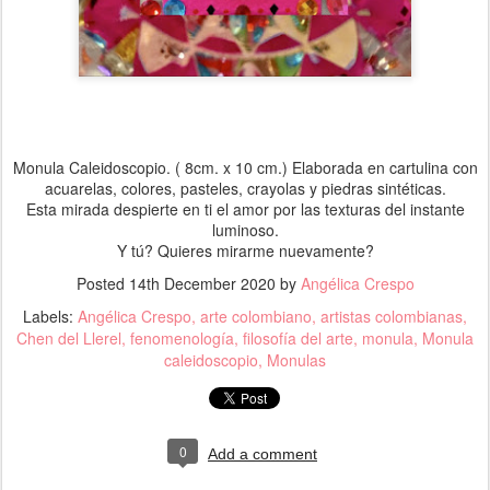
Monula Caleidoscopio. ( 8cm. x 10 cm.) Elaborada en cartulina con
acuarelas, colores, pasteles, crayolas y piedras sintéticas.
Esta mirada despierte en ti el amor por las texturas del instante
luminoso.
Y tú? Quieres mirarme nuevamente?
Posted
14th December 2020
by
Angélica Crespo
Labels:
Angélica Crespo
arte colombiano
artistas colombianas
Chen del Llerel
fenomenología
filosofía del arte
monula
Monula
caleidoscopio
Monulas
0
Add a comment