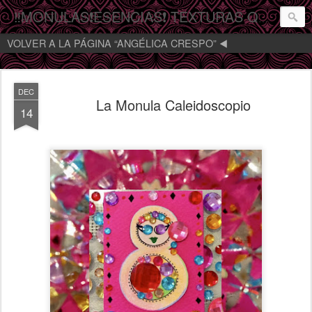
‼️MONULAS❗️ESENCIAS❗️ TEXTURAS QUE MIRAN‼️
VOLVER A LA PÁGINA “ANGÉLICA CRESPO” ◀️
DEC
La Monula Caleidoscopio
14