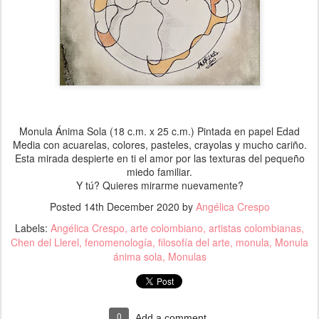
Monula Ánima Sola (18 c.m. x 25 c.m.) Pintada en papel Edad
Media con acuarelas, colores, pasteles, crayolas y mucho cariño.
Esta mirada despierte en ti el amor por las texturas del pequeño
miedo familiar.
Y tú? Quieres mirarme nuevamente?
Posted
14th December 2020
by
Angélica Crespo
Labels:
Angélica Crespo
arte colombiano
artistas colombianas
Chen del Llerel
fenomenología
filosofía del arte
monula
Monula
ánima sola
Monulas
0
Add a comment