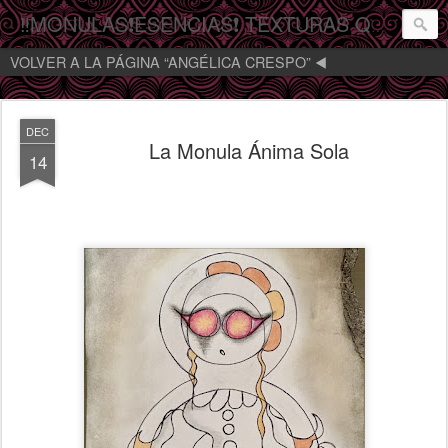
‼️MONULAS❗️ESENCIAS❗️ TEXTURAS QUE MIRAN‼️
VOLVER A LA PÁGINA “ANGÉLICA CRESPO” ◀️
DEC
La Monula Ánima Sola
14