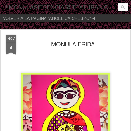
‼️MONULAS❗️ESENCIAS❗️ TEXTURAS QUE MIRAN‼️
VOLVER A LA PÁGINA “ANGÉLICA CRESPO” ◀️
NOV
MONULA FRIDA
4