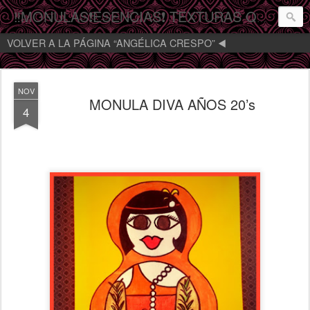
‼️MONULAS❗️ESENCIAS❗️ TEXTURAS QUE MIRAN‼️
VOLVER A LA PÁGINA “ANGÉLICA CRESPO” ◀️
NOV
MONULA DIVA AÑOS 20’s
4