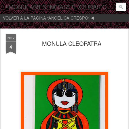
‼️MONULAS❗️ESENCIAS❗️ TEXTURAS QUE MIRAN‼️
VOLVER A LA PÁGINA “ANGÉLICA CRESPO” ◀️
NOV
MONULA CLEOPATRA
4